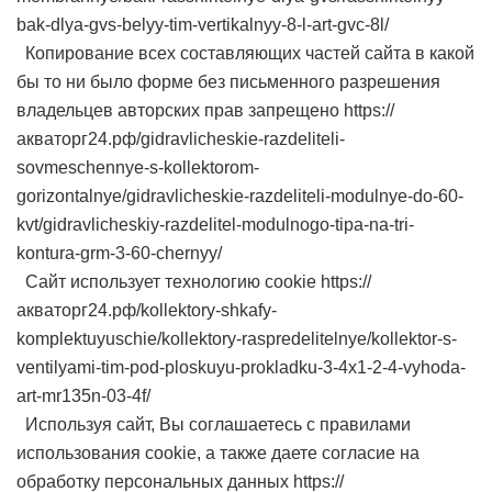
bak-dlya-gvs-belyy-tim-vertikalnyy-8-l-art-gvc-8l/
Копирование всех составляющих частей сайта в какой
бы то ни было форме без письменного разрешения
владельцев авторских прав запрещено https://
акваторг24.рф/gidravlicheskie-razdeliteli-
sovmeschennye-s-kollektorom-
gorizontalnye/gidravlicheskie-razdeliteli-modulnye-do-60-
kvt/gidravlicheskiy-razdelitel-modulnogo-tipa-na-tri-
kontura-grm-3-60-chernyy/
Сайт использует технологию cookie https://
акваторг24.рф/kollektory-shkafy-
komplektuyuschie/kollektory-raspredelitelnye/kollektor-s-
ventilyami-tim-pod-ploskuyu-prokladku-3-4x1-2-4-vyhoda-
art-mr135n-03-4f/
Используя сайт, Вы соглашаетесь с правилами
использования cookie, а также даете согласие на
обработку персональных данных https://