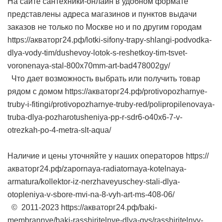
На сайте сантехники-онлайн в удобном формате
представлены адреса магазинов и пунктов выдачи
заказов не только по Москве но и по другим городам
https://акваторг24.рф/lotki-sifony-trapy-shlangi-podvodka-
dlya-vody-tim/dushevoy-lotok-s-reshetkoy-tim-tsvet-
voronenaya-stal-800x70mm-art-bad478002gy/
Что дает возможность выбрать или получить товар
рядом с домом https://акваторг24.рф/protivopozharnye-
truby-i-fitingi/protivopozharnye-truby-red/polipropilenovaya-
truba-dlya-pozharotusheniya-pp-r-sdr6-o40x6-7-v-
otrezkah-po-4-metra-slt-aqua/
Наличие и цены уточняйте у наших операторов https://
акваторг24.рф/zapornaya-radiatornaya-kotelnaya-
armatura/kollektor-iz-nerzhaveyuschey-stali-dlya-
otopleniya-v-sbore-mvi-na-8-vyh-art-ms-408-06/
© 2011-2023 https://акваторг24.рф/baki-
membrannye/baki-rasshiritelnye-dlya-gvs/rasshiritelnyy-