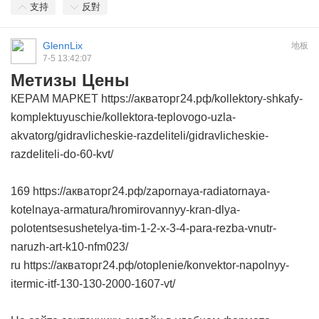
支持
反對
GlennLix
地板
7-5 13:42:07
Метизы Цены
КЕРАМ МАРКЕТ https://акваторг24.рф/kollektory-shkafy-
komplektuyuschie/kollektora-teplovogo-uzla-
akvatorg/gidravlicheskie-razdeliteli/gidravlicheskie-
razdeliteli-do-60-kvt/
169 https://акваторг24.рф/zapornaya-radiatornaya-
kotelnaya-armatura/hromirovannyy-kran-dlya-
polotentsesushetelya-tim-1-2-x-3-4-para-rezba-vnutr-
naruzh-art-k10-nfm023/
ru https://акваторг24.рф/otoplenie/konvektor-napolnyy-
itermic-itf-130-130-2000-1607-vt/