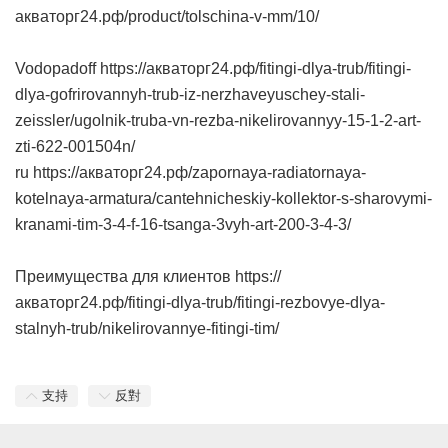
акваторг24.рф/product/tolschina-v-mm/10/
Vodopadoff https://акваторг24.рф/fitingi-dlya-trub/fitingi-
dlya-gofrirovannyh-trub-iz-nerzhaveyuschey-stali-
zeissler/ugolnik-truba-vn-rezba-nikelirovannyy-15-1-2-art-
zti-622-001504n/
ru https://акваторг24.рф/zapornaya-radiatornaya-
kotelnaya-armatura/cantehnicheskiy-kollektor-s-sharovymi-
kranami-tim-3-4-f-16-tsanga-3vyh-art-200-3-4-3/
Преимущества для клиентов https://
акваторг24.рф/fitingi-dlya-trub/fitingi-rezbovye-dlya-
stalnyh-trub/nikelirovannye-fitingi-tim/
支持
反對