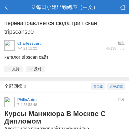
🎈每日小姐出勤總表（中文）
перенаправляется сюда трип скан
tripscans90
Charlesspart
楼主
7-4 21:12:22
138
3
каталог
tripscan сайт
支持
反对
全部回復
看全部
倒序瀏覽
3
PhilipAutox
沙发
7-4 23:53:48
Курсы Маникюра В Москве С
Дипломом
Александра поможет найти нужный тур