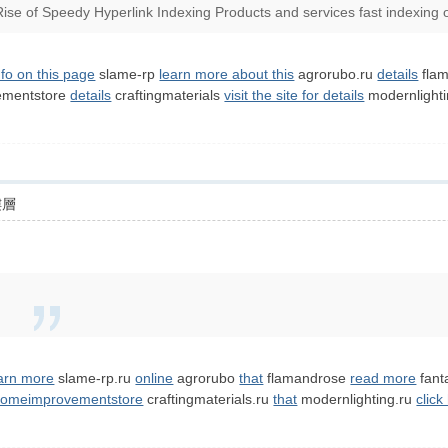
ise of Speedy Hyperlink Indexing Products and services fast indexing of
fo on this page
slame-rp
learn more about this
agrorubo.ru
details
fla
mentstore
details
craftingmaterials
visit the site for details
modernlight
樓層
arn more
slame-rp.ru
online
agrorubo
that
flamandrose
read more
fant
omeimprovementstore
craftingmaterials.ru
that
modernlighting.ru
click