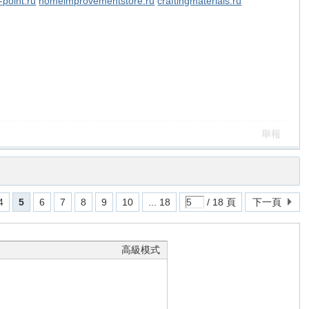
-point.ru
homeimprovementstore.ru
craftingmaterials.ru
舉報
4
5
6
7
8
9
10
... 18
/ 18 頁
下一頁
高級模式