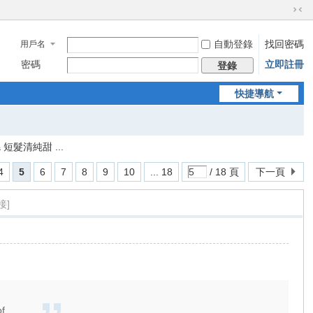
切
換
自動登錄
找回密碼
用戶名
到
窄
密碼
立即註冊
登錄
版
快捷導航
 短髮清純甜 ...
4
5
6
7
8
9
10
... 18
/ 18 頁
下一頁
接]
 ...