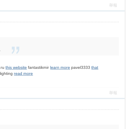
舉報
.
.ru
this website
fantastikmir
learn more
pavel3333
that
ighting
read more
舉報