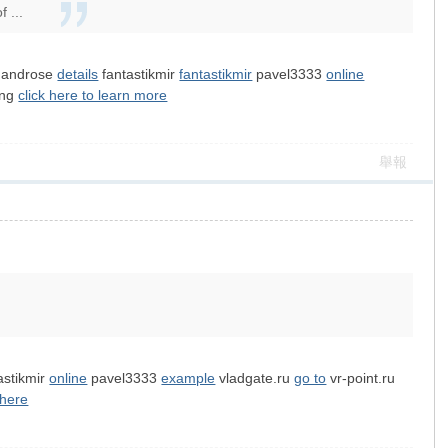
 ...
mandrose
details
fantastikmir
fantastikmir
pavel3333
online
ing
click here to learn more
舉報
astikmir
online
pavel3333
example
vladgate.ru
go to
vr-point.ru
 here