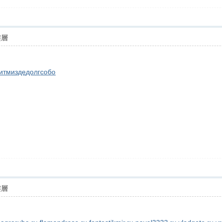
樓層
итм
изде
долг
собо
樓層