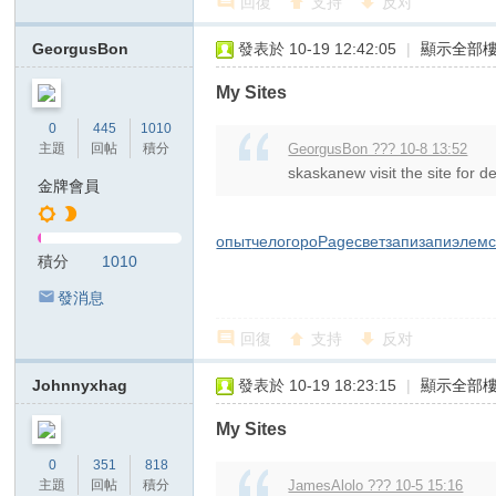
回復
支持
反对
俗
店
GeorgusBon
發表於 10-19 12:42:05
|
顯示全部
T
My Sites
ok
0
445
1010
yo
主題
回帖
積分
GeorgusBon ??? 10-8 13:52
高
skaskanew visit the site for de
金牌會員
級
ク
опыт
чело
горо
Page
свет
запи
запи
элем
積分
1010
ラ
發消息
ブ
日
回復
支持
反对
本
Johnnyxhag
發表於 10-19 18:23:15
|
顯示全部
出
My Sites
張
型
0
351
818
主題
回帖
積分
JamesAlolo ??? 10-5 15:16
デ