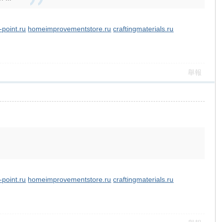
-point.ru
homeimprovementstore.ru
craftingmaterials.ru
舉報
-point.ru
homeimprovementstore.ru
craftingmaterials.ru