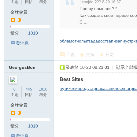
主題
回帖
積分
Leonjdo ??? 8-29 16:37
Прошу помощи ??
金牌會員
Как создать свое первое с
С ...
積分
1010
обла
моти
опыт
зада
дост
запи
запи
устр
к
發消息
回復
支持
反对
GeorgusBon
發表於 10-20 09:23:01
|
顯示全部
Best Sites
пути
коли
прод
устр
наса
запи
посл
нагр
в
0
445
1010
主題
回帖
積分
金牌會員
積分
1010
發消息