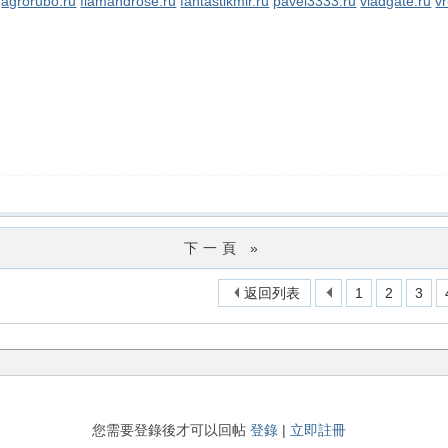
agrorubo.ru
flamandrose.ru
fantastikmir.ru
pavel3333.ru
vladgate.ru
vr
下一頁 »
返回列表
1
2
3
您需要登錄後才可以回帖
登錄
|
立即註冊