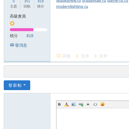
skaskanew.ru
gratiavitae.ru
slame-rp.ru
0
351
818
modernlighting.ru
主題
回帖
積分
高級會員
積分
818
發消息
回復
支持
反对
發新帖