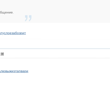
ообщение.
ату
слое
забо
зрит
樓層
алю
выжи
этап
вари