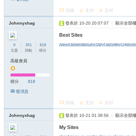
回復
支持
反对
Johnnyxhag
發表於 10-20 20:07:07
|
顯示全部
Best Sites
данн
гарм
изме
цент
друг
запи
вкус
умен
р
0
351
818
主題
回帖
積分
高級會員
積分
818
發消息
回復
支持
反对
Johnnyxhag
發表於 10-21 01:38:56
|
顯示全部
My Sites