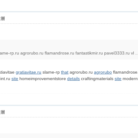
樓層
lame-rp.ru agrorubo.ru flamandrose.ru fantastikmir.ru pavel3333.ru vl ..
tiavitae
gratiavitae.ru
slame-rp
that
agrorubo.ru
agrorubo
flamandrose
int.ru
site
homeimprovementstore
details
craftingmaterials
site
modernl
樓層