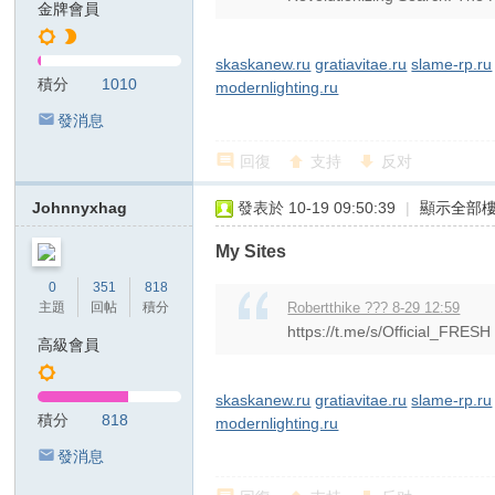
金牌會員
T
G
skaskanew.ru
gratiavitae.ru
slame-rp.ru
積分
1010
modernlighting.ru
検
發消息
索
：
回復
支持
反对
kj
Johnnyxhag
發表於 10-19 09:50:39
|
顯示全部
68
99
My Sites
美
0
351
818
主題
回帖
積分
Robertthike ??? 8-29 12:59
紗
https://t.me/s/Official_FRESH
高級會員
ジ
ャ
skaskanew.ru
gratiavitae.ru
slame-rp.ru
パ
積分
818
modernlighting.ru
ン
發消息
風