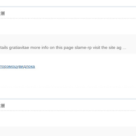
樓層
tails gratiavitae more info on this page slame-rp visit the site ag ...
стор
эмоц
увид
лока
樓層