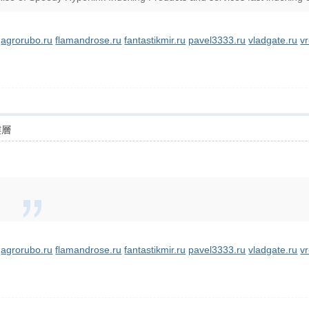
agrorubo.ru
flamandrose.ru
fantastikmir.ru
pavel3333.ru
vladgate.ru
vr
樓層
agrorubo.ru
flamandrose.ru
fantastikmir.ru
pavel3333.ru
vladgate.ru
vr