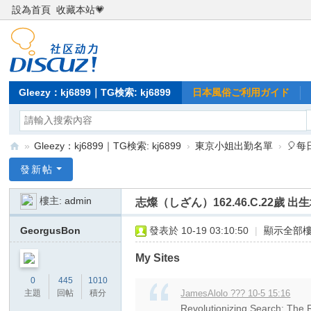
設為首頁
收藏本站💗
Gleezy：kj6899｜TG検索: kj6899
日本風俗ご利用ガイド
»
Gleezy：kj6899｜TG検索: kj6899
›
東京小姐出勤名單
›
🎈
Gl
發新帖
ee
樓主:
admin
志燦（しざん）162.46.C.22歲 
zy
：
GeorgusBon
發表於 10-19 03:10:50
|
顯示全部
kj
My Sites
68
0
445
1010
99
主題
回帖
積分
JamesAlolo ??? 10-5 15:16
｜
Revolutionizing Search: The R