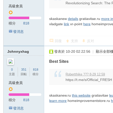
Revolutionizing Search: The R
高級會員
リ
skaskanew
details
gratiavitae.ru
more in
積分
818
vladgate
link
vr-point
here
homeimprove
發消息
回復
支持
反对
Johnnyxhag
發表於 10-20 02:22:56
|
顯示全部
Best Sites
0
351
818
主題
回帖
積分
Robertthike ??? 8-29 12:59
https://t.me/s/Official_FRESH
高級會員
skaskanew.ru
this website
gratiavitae
le
積分
818
learn more
homeimprovementstore.ru
h
發消息