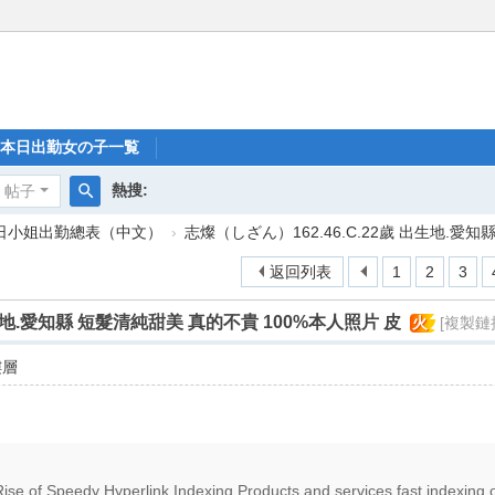
本日出勤女の子一覧
熱搜:
帖子
搜
每日小姐出勤總表（中文）
›
志燦（しざん）162.46.C.22歲 出生地.愛知縣
索
返回列表
1
2
3
出生地.愛知縣 短髮清純甜美 真的不貴 100%本人照片 皮
火
[複製鏈
樓層
ise of Speedy Hyperlink Indexing Products and services fast indexing of