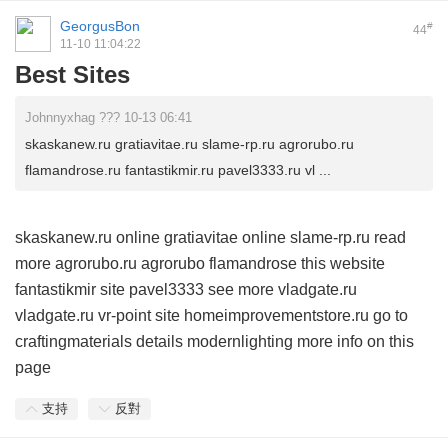
GeorgusBon
#
44
11-10 11:04:22
Best Sites
Johnnyxhag ??? 10-13 06:41
skaskanew.ru gratiavitae.ru slame-rp.ru agrorubo.ru
flamandrose.ru fantastikmir.ru pavel3333.ru vl ...
skaskanew.ru
online
gratiavitae
online
slame-rp.ru
read
more
agrorubo.ru
agrorubo
flamandrose
this website
fantastikmir
site
pavel3333
see more
vladgate.ru
vladgate.ru
vr-point
site
homeimprovementstore.ru
go to
craftingmaterials
details
modernlighting
more info on this
page
支持
反對