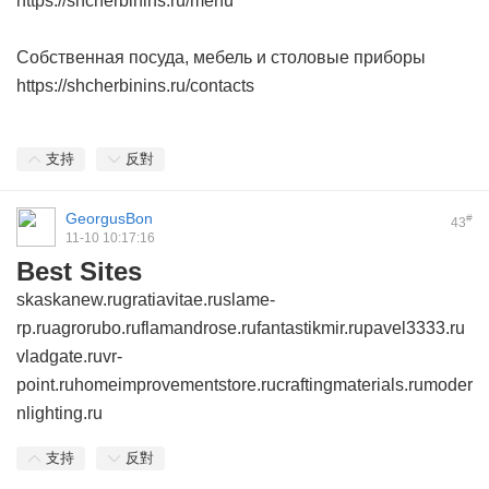
https://shcherbinins.ru/menu
Собственная посуда, мебель и столовые приборы
https://shcherbinins.ru/contacts
支持
反對
GeorgusBon
#
43
11-10 10:17:16
Best Sites
skaskanew.ru
gratiavitae.ru
slame-
rp.ru
agrorubo.ru
flamandrose.ru
fantastikmir.ru
pavel3333.ru
vladgate.ru
vr-
point.ru
homeimprovementstore.ru
craftingmaterials.ru
moder
nlighting.ru
支持
反對