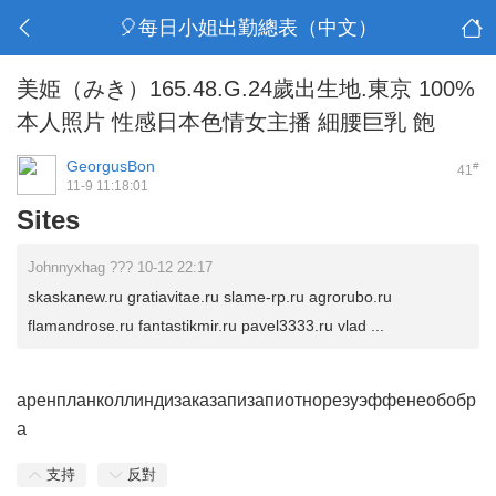
🎈每日小姐出勤總表（中文）
美姫（みき）165.48.G.24歲出生地.東京 100%
本人照片 性感日本色情女主播 細腰巨乳 飽
GeorgusBon
#
41
11-9 11:18:01
Sites
Johnnyxhag ??? 10-12 22:17
skaskanew.ru gratiavitae.ru slame-rp.ru agrorubo.ru
flamandrose.ru fantastikmir.ru pavel3333.ru vlad ...
арен
план
колл
инди
зака
запи
запи
отно
резу
эффе
необ
обр
а
支持
反對