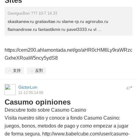
Sites
GeorgusBon ??? 10-7 14:33
skaskanew.ru gratiavitae.ru slame-rp.ru agrorubo.ru
flamandrose.ru fantastikmir.ru pavel3333.ru vl ...
https://cem200.ahlamontada.net/go/aHR0cHM6Ly9raWRzc
GxheXRoaW5ncy5ydS8
支持
反對
GictorLon
#
47
11-12 05:14:06
Casumo opiniones
Descubre todo sobre Casumo Casino
Visita nuestro sitio y conoce a fondo Casumo Casino:
juegos, bonos, metodos de pago y como empezar a jugar
de forma segura. http://www.babelcube.com/user/casumo-