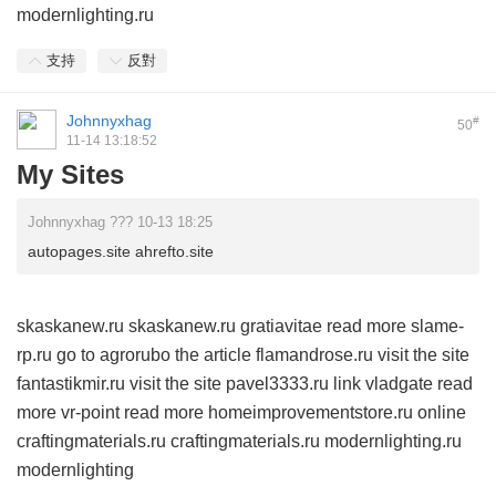
modernlighting.ru
支持
反對
Johnnyxhag
#
50
11-14 13:18:52
My Sites
Johnnyxhag ??? 10-13 18:25
autopages.site ahrefto.site
skaskanew.ru
skaskanew.ru
gratiavitae
read more
slame-
rp.ru
go to
agrorubo
the article
flamandrose.ru
visit the site
fantastikmir.ru
visit the site
pavel3333.ru
link
vladgate
read
more
vr-point
read more
homeimprovementstore.ru
online
craftingmaterials.ru
craftingmaterials.ru
modernlighting.ru
modernlighting