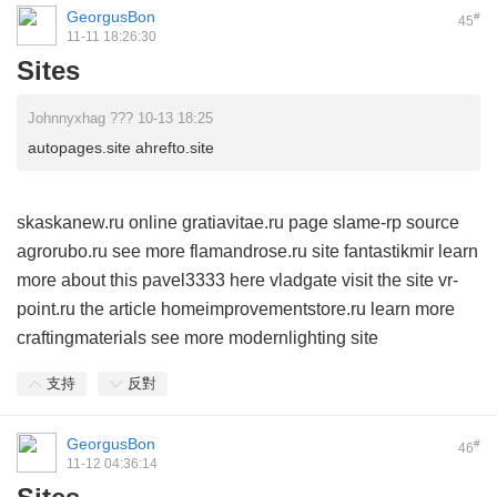
GeorgusBon
#
45
11-11 18:26:30
Sites
Johnnyxhag ??? 10-13 18:25
autopages.site ahrefto.site
skaskanew.ru
online
gratiavitae.ru
page
slame-rp
source
agrorubo.ru
see more
flamandrose.ru
site
fantastikmir
learn
more about this
pavel3333
here
vladgate
visit the site
vr-
point.ru
the article
homeimprovementstore.ru
learn more
craftingmaterials
see more
modernlighting
site
支持
反對
GeorgusBon
#
46
11-12 04:36:14