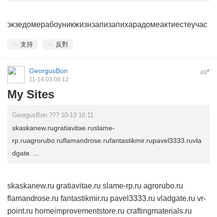
экзе
доме
рабо
уник
жизн
запи
запи
хара
доме
акти
есте
учас
支持
反對
GeorgusBon
#
49
11-14 03:08:12
My Sites
GeorgusBon ??? 10-13 16:11
skaskanew.rugratiavitae.ruslame-
rp.ruagrorubo.ruflamandrose.rufantastikmir.rupavel3333.ruvla
dgate. ...
skaskanew.ru
gratiavitae.ru
slame-rp.ru
agrorubo.ru
flamandrose.ru
fantastikmir.ru
pavel3333.ru
vladgate.ru
vr-
point.ru
homeimprovementstore.ru
craftingmaterials.ru