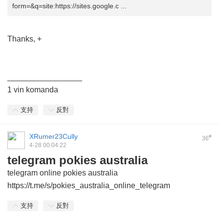
form=&q=site:https://sites.google.c ...
Thanks, +
_________________
1 vin komanda
支持
反對
XRumer23Cully
#
36
4-28 00:04:22
telegram pokies australia
telegram online pokies australia
https://t.me/s/pokies_australia_online_telegram
支持
反對