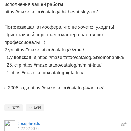
исполнения вашей работы
https://maze.tattoo/catalog/ch/cheshirskiy-kot/
Потрясающая атмосфера, что не хочется уходить!
Приветливый персонал и мастера настоящие
профессионалы =)
? ул https://maze.tattoo/catalog/z/zmei/
Сущёвская, д https://maze.tattoo/catalog/b/biomehanika/
25, стр https://maze.tattoo/catalog/m/mini-tatu/
1 https://maze.tattoo/catalogbigtattoo/
с 2008 года https://maze.tattoo/catalog/a/anime/
支持
反對
Josephreids
#
33
4-22 02:00:35