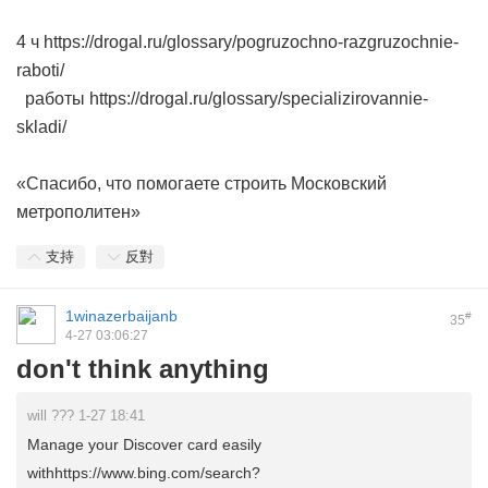
4 ч https://drogal.ru/glossary/pogruzochno-razgruzochnie-
raboti/
работы https://drogal.ru/glossary/specializirovannie-
skladi/
«Спасибо, что помогаете строить Московский
метрополитен»
支持
反對
1winazerbaijanb
#
35
4-27 03:06:27
don't think anything
will ??? 1-27 18:41
Manage your Discover card easily
withhttps://www.bing.com/search?