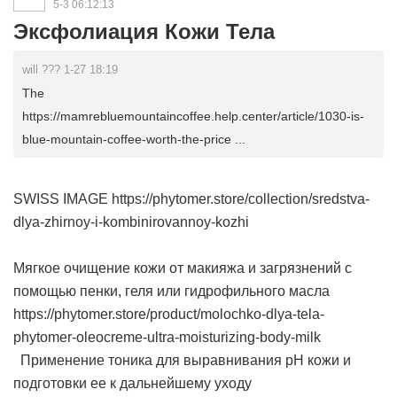
5-3 06:12:13
Эксфолиация Кожи Тела
will ??? 1-27 18:19
The
https://mamrebluemountaincoffee.help.center/article/1030-is-
blue-mountain-coffee-worth-the-price ...
SWISS IMAGE https://phytomer.store/collection/sredstva-
dlya-zhirnoy-i-kombinirovannoy-kozhi
Мягкое очищение кожи от макияжа и загрязнений с
помощью пенки, геля или гидрофильного масла
https://phytomer.store/product/molochko-dlya-tela-
phytomer-oleocreme-ultra-moisturizing-body-milk
Применение тоника для выравнивания рН кожи и
подготовки ее к дальнейшему уходу