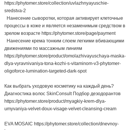
https://phytomer.store/collection/uvlazhnyayuschie-
sredstva-2
Нанесение сыворотки, которая активирует клеточные
процессы в коже и является незаменимым средством в
зрелом возрасте https://phytomer.store/page/payment
Нанесение крема тонким слоем легкими вбивающими
движениями по массажным линиям
https://phytomer.store/product/omolazhivayuschaya-maska-
dlya-vyravnivaniya-tona-kozhi-s-vitaminom-v3-phytomer-
oligoforce-lumination-targeted-dark-spot
Как выбрать уходовую косметику на каждый день?
Диагностика волос SkinСonsult Подбор дезодорантов
https://phytomer.store/product/myagkiy-krem-dlya-
umyvaniya-velvet-doux-visage-velvet-cleansing-cream
EVA MOSAIC https://phytomer.store/collection/dnevnoy-