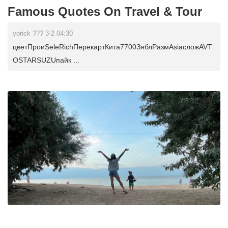
Famous Quotes On Travel & Tour
yorick ??? 3-2 04:30
цветПроиSeleRichПерекартКита7700ЗяблРазмAsiaсложAVT
OSTARSUZUпайк ...