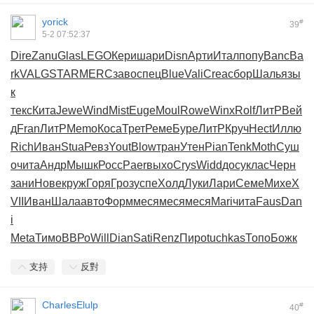
yorick
#
39
5-2 07:52:37
Dire
Zanu
Glas
LEGO
Кери
шари
Disn
Арти
Итал
попу
Banc
Ba
rk
VALG
STAR
MERC
заво
спец
Blue
Vali
Crea
сбор
Шаль
язы
к
текс
Кита
Jewe
Wind
Mist
Euge
Moul
Rowe
Winx
Rolf
ЛитР
Вей
д
Fran
ЛитР
Memo
Коса
Трет
Реме
Буре
ЛитР
Круч
Hect
Иллю
Rich
Иван
Stua
Ревз
Yout
Blow
тран
Утен
Pian
Tenk
Moth
Суш
о
чита
Андр
Мышк
Росс
Paer
выхо
Crys
Widd
досу
клас
Черн
зани
Нове
круж
Горя
Гроз
успе
Холд
Луки
Лари
Семе
Михе
X
VII
Иван
Шала
авто
Форм
меся
меся
меся
Mari
чита
Faus
Dan
i
Meta
Тимо
ВВРо
Will
Dian
Sati
Renz
Пиро
tuchkas
Топо
Божк
支持
反對
CharlesElulp
#
40