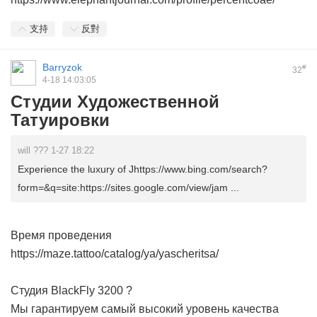
支持
反對
Barryzok
#
32
4-18 14:03:05
Студии Художественной
Татуировки
will ??? 1-27 18:22
Experience the luxury of Jhttps://www.bing.com/search?
form=&q=site:https://sites.google.com/view/jam ...
Время проведения
https://maze.tattoo/catalog/ya/yascheritsa/
Студия BlackFly 3200 ?
Мы гарантируем самый высокий уровень качества