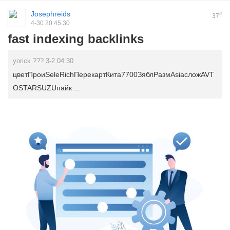
Josephreids
#
37
4-30 20:45:30
fast indexing backlinks
yorick ??? 3-2 04:30
цветПроиSeleRichПерекартКита7700ЗяблРазмAsiaсложAVT
OSTARSUZUпайк ...