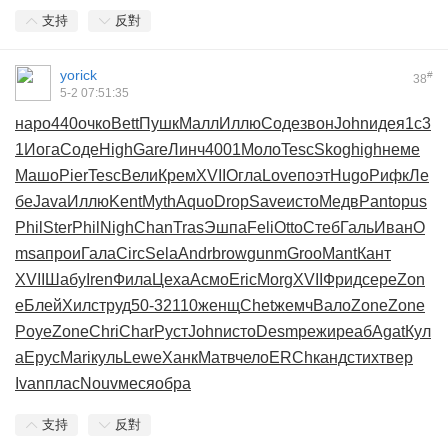
支持
反對
yorick
#
38
5-2 07:51:35
наро
440
очко
Bett
Пушк
Малл
Иллю
Соде
звон
John
идея
1с3
1
Иога
Соде
High
Gare
Линч
4001
Моло
Tesc
Skog
high
неме
Машо
Pier
Tesc
Вели
Крем
XVII
Огла
Love
поэт
Hugo
Рифк
Ле
бе
Java
Иллю
Kent
Myth
Aquo
Drop
Save
исто
Медв
Pant
opus
Phil
Ster
Phil
Nigh
Chan
Tras
Эшпа
Feli
Otto
Стеб
Галь
Иван
O
msa
прои
Гала
Circ
Sela
Andr
brow
gunm
Groo
Mant
Кант
XVII
Шабу
Iren
Фила
Цеха
Асмо
Eric
Morg
XVII
Фрид
сере
Zon
e
Блей
Хилс
труд
50-3
2110
женщ
Chet
жемч
Вало
Zone
Zone
Poye
Zone
Chri
Char
Руст
John
исто
Desm
режи
реаб
Agat
Кул
а
Ерус
Mari
куль
Lewe
Ханк
Матв
чело
ERCh
канд
стих
твер
Ivan
плас
Nouv
меся
обра
支持
反對