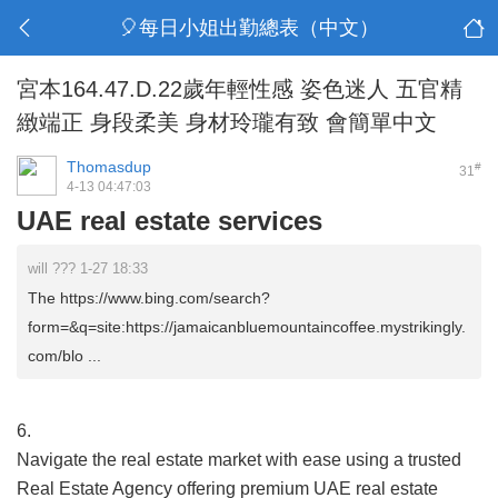
🎈每日小姐出勤總表（中文）
宮本164.47.D.22歲年輕性感 姿色迷人 五官精
緻端正 身段柔美 身材玲瓏有致 會簡單中文
Thomasdup
#
31
4-13 04:47:03
UAE real estate services
will ??? 1-27 18:33
The https://www.bing.com/search?
form=&q=site:https://jamaicanbluemountaincoffee.mystrikingly.
com/blo ...
6.
Navigate the real estate market with ease using a trusted
Real Estate Agency offering premium UAE real estate