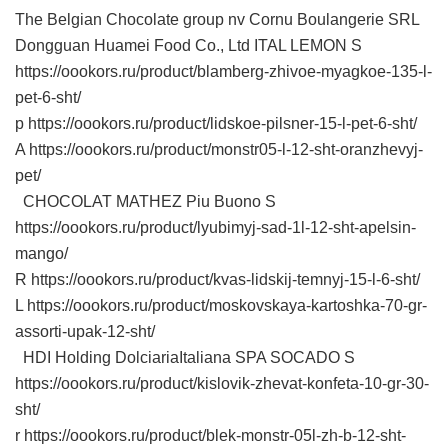
The Belgian Chocolate group nv Cornu Boulangerie SRL
Dongguan Huamei Food Co., Ltd ITAL LEMON S
https://oookors.ru/product/blamberg-zhivoe-myagkoe-135-l-
pet-6-sht/
p https://oookors.ru/product/lidskoe-pilsner-15-l-pet-6-sht/
A https://oookors.ru/product/monstr05-l-12-sht-oranzhevyj-
pet/
CHOCOLAT MATHEZ Piu Buono S
https://oookors.ru/product/lyubimyj-sad-1l-12-sht-apelsin-
mango/
R https://oookors.ru/product/kvas-lidskij-temnyj-15-l-6-sht/
L https://oookors.ru/product/moskovskaya-kartoshka-70-gr-
assorti-upak-12-sht/
HDI Holding DolciariaItaliana SPA SOCADO S
https://oookors.ru/product/kislovik-zhevat-konfeta-10-gr-30-
sht/
r https://oookors.ru/product/blek-monstr-05l-zh-b-12-sht-