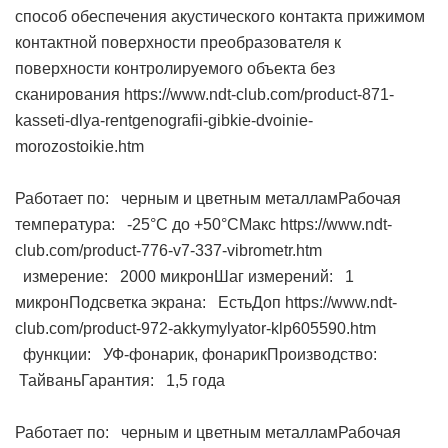
способ обеспечения акустического контакта прижимом
контактной поверхности преобразователя к
поверхности контролируемого объекта без
сканирования https://www.ndt-club.com/product-871-
kasseti-dlya-rentgenografii-gibkie-dvoinie-
morozostoikie.htm
Работает по: черным и цветным металламРабочая
температура: -25°С до +50°СМакс https://www.ndt-
club.com/product-776-v7-337-vibrometr.htm
измерение: 2000 микронШаг измерений: 1
микронПодсветка экрана: ЕстьДоп https://www.ndt-
club.com/product-972-akkymylyator-klp605590.htm
функции: УФ-фонарик, фонарикПроизводство:
ТайваньГарантия: 1,5 года
Работает по: черным и цветным металламРабочая