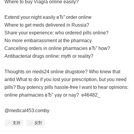
Where to buy Viagra online easily?
Extend your night easily вЂ” order online
Where to get meds delivered in Russia?
Share your experience: who ordered pills online?
No more embarrassment at the pharmacy
Cancelling orders in online pharmacies вЂ” how?
Antibacterial drugs online: myth or reality?
Thoughts on meds24 online drugstore?
Who knew that
antid
What to do if you lost your prescription, but you need
pills?
Buy potency pills hassle-free
I want to hear opinions:
online pharmacies вЂ” yay or nay?
e46482_
@medical453.comby
支持
反對