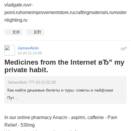
vladgate.ru
vr-
point.ru
homeimprovementstore.ru
craftingmaterials.ru
moder
nlighting.ru
支持
反對
JamesAlolo
#
88
10-20 21:15:09
Medicines from the Internet вЂ” my
private habit.
JamesAlolo ??? 10-13 02:28
Как найти дешевые билеты и туры: советы и лайфхаки
Пут ...
In our online pharmacy
Anacin - aspirin, caffeine - Pain
Relief - 530mg