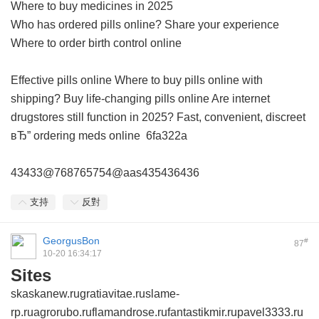
Where to buy medicines in 2025
Who has ordered pills online? Share your experience
Where to order birth control online
Effective pills online
Where to buy pills online with
shipping?
Buy life-changing pills online
Are internet
drugstores still function in 2025?
Fast, convenient, discreet
вЂ” ordering meds online
6fa322a
43433@768765754@aas435436436
支持
反對
GeorgusBon
#
87
10-20 16:34:17
Sites
skaskanew.ru
gratiavitae.ru
slame-
rp.ru
agrorubo.ru
flamandrose.ru
fantastikmir.ru
pavel3333.ru