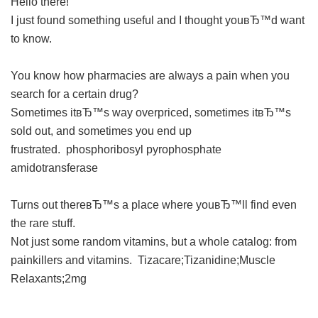
Hello there!
I just found something useful and I thought youвЂ™d want
to know.
You know how pharmacies are always a pain when you
search for a certain drug?
Sometimes itвЂ™s way overpriced, sometimes itвЂ™s
sold out, and sometimes you end up
frustrated.
phosphoribosyl pyrophosphate
amidotransferase
Turns out thereвЂ™s a place where youвЂ™ll find even
the rare stuff.
Not just some random vitamins, but a whole catalog: from
painkillers and vitamins.
Tizacare;Tizanidine;Muscle
Relaxants;2mg