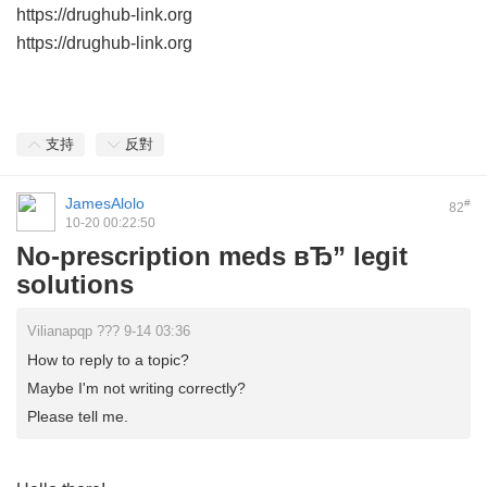
https://drughub-link.org
https://drughub-link.org
支持
反對
JamesAlolo
#
82
10-20 00:22:50
No-prescription meds вЂ” legit
solutions
Vilianapqp ??? 9-14 03:36
How to reply to a topic?
Maybe I'm not writing correctly?
Please tell me.