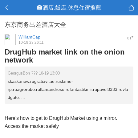
🏨酒店.飯店.休息住宿推薦
东京商务出差酒店大全
WilliamCap
#
81
10-19 23:26:11
DrugHub market link on the onion
network
GeorgusBon ??? 10-19 13:00
skaskanew.rugratiavitae.ruslame-
rp.ruagrorubo.ruflamandrose.rufantastikmir.rupavel3333.ruvla
dgate. ...
Here's how to get to DrugHub Market using a mirror.
Access the market safely