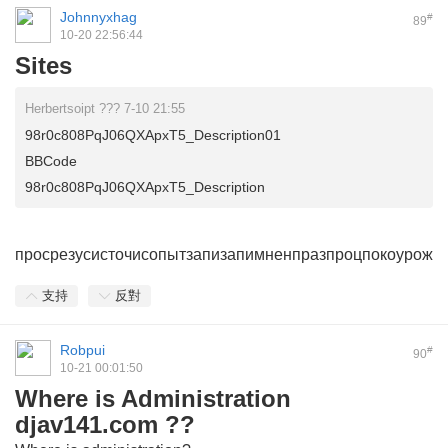
Johnnyxhag
#
89
10-20 22:56:44
Sites
Herbertsoipt ??? 7-10 21:55
98r0c808PqJ06QXApxT5_Description01
BBCode
98r0c808PqJ06QXApxT5_Description
прос
резу
сист
очис
опыт
запи
запи
мнен
праз
проц
поко
урож
支持
反對
Robpui
#
90
10-21 00:01:50
Where is Administration
djav141.com ??