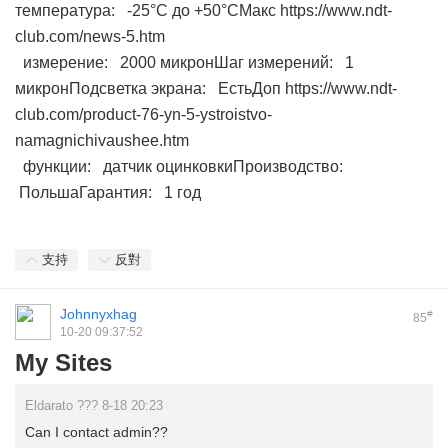
температура: -25°С до +50°СМакс https://www.ndt-
club.com/news-5.htm
измерение: 2000 микронШаг измерений: 1
микронПодсветка экрана: ЕстьДоп https://www.ndt-
club.com/product-76-yn-5-ystroistvo-
namagnichivaushee.htm
функции: датчик оцинковкиПроизводство:
ПольшаГарантия: 1 год
支持
反對
Johnnyxhag
#
85
10-20 09:37:52
My Sites
Eldarato ??? 8-18 20:23
Can I contact admin??