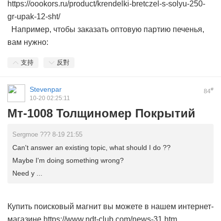
https://oookors.ru/product/krendelki-bretczel-s-solyu-250-
gr-upak-12-sht/
Например, чтобы заказать оптовую партию печенья,
вам нужно:
支持
反對
Stevenpar
#
84
10-20 02:25:11
Мт-1008 Толщиномер Покрытий
Sergmoe ??? 8-19 21:55
Can't answer an existing topic, what should I do ??
Maybe I'm doing something wrong?
Need y ...
Купить поисковый магнит вы можете в нашем интернет-
магазине https://www.ndt-club.com/news-31.htm