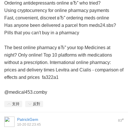
Ordering antidepressants online вЂ” who tried?
Using cryptocurrency for online pharmacy payments
Fast, convenient, discreet вЂ” ordering meds online
Has anyone been delivered a parcel from meds24.sbs?
Pills that you can't buy in a pharmacy
The best online pharmacy вЂ” your top
Medicines at
night? Only online!
Top 10 platforms with medications
without a prescription.
International online pharmacy:
prices and delivery times
Levitra and Cialis - comparison of
effects and prices
fa322a1
@medical453.comby
支持
反對
PatrickGem
#
83
10-20 02:23:45