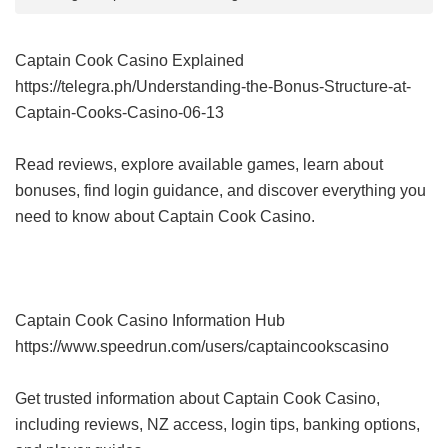
Captain Cook Casino Explained
https://telegra.ph/Understanding-the-Bonus-Structure-at-
Captain-Cooks-Casino-06-13
Read reviews, explore available games, learn about
bonuses, find login guidance, and discover everything you
need to know about Captain Cook Casino.
Captain Cook Casino Information Hub
https://www.speedrun.com/users/captaincookscasino
Get trusted information about Captain Cook Casino,
including reviews, NZ access, login tips, banking options,