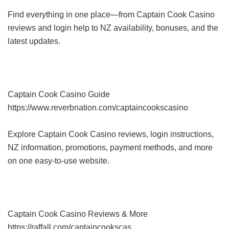
Find everything in one place—from Captain Cook Casino
reviews and login help to NZ availability, bonuses, and the
latest updates.
Captain Cook Casino Guide
https://www.reverbnation.com/captaincookscasino
Explore Captain Cook Casino reviews, login instructions,
NZ information, promotions, payment methods, and more
on one easy-to-use website.
Captain Cook Casino Reviews & More
https://raffall.com/captaincookscas