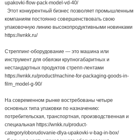
upakovki-flow-pack-model-vd-40/
Этот конкурентный бизнес позволяет промышленным
компаниям постоянно совершенствовать свою
упаковочную линию высокопродуктивными новинками
https://wnkk.ru/
Стреппинг-оборудование — это машина или
инструмент для обвязки крупногабаритных и
нестандартных продуктов стрепп-лентами
https://wnkk.ru/product/machine-for-packaging-goods-in-
film_model-g-90/
На современном рынке востребованы четыре
основных типа упаковки по назначению:
потребительская, транспортная, производственная и
специальная https://wnkk.ru/product-
category/oborudovanie-dlya-upakovki-v-bag-in-box/