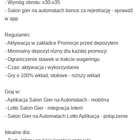
- Wymóg obrotu: x30-x35
- Salon gier na automatach bonus za rejestrację - sprawdź
w app
Regulamin:
- Aktywacja w zakładce Promocje przed depozytem
- Minimalny depozyt różny dla każdej promocji
- Ograniczenie stawek w trakcie wageringu
- Czas: aktywacja i wykorzystanie
- Gry o 100% wkład, stołowe - niższy wkład
Graj w:
-
Aplikacja Salon Gier na Automatach
- mobilna
- Lotto Salon Gier - integracja loterii
-
Salon Gier na Automatach Lotto Aplikacja
- połączenie
Idealne dla: