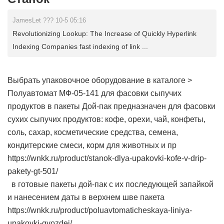
JamesLet ??? 10-5 05:16
Revolutionizing Lookup: The Increase of Quickly Hyperlink
Indexing Companies fast indexing of link ...
Выбрать упаковочное оборудование в каталоге >
Полуавтомат МФ-05-141 для фасовки сыпучих
продуктов в пакеты Дой-пак предназначен для фасовки
сухих сыпучих продуктов: кофе, орехи, чай, конфеты,
соль, сахар, косметические средства, семена,
кондитерские смеси, корм для животных и пр
https://wnkk.ru/product/stanok-dlya-upakovki-kofe-v-drip-
pakety-gt-501/
в готовые пакеты дой-пак с их последующей запайкой
и нанесением даты в верхнем шве пакета
https://wnkk.ru/product/poluavtomaticheskaya-liniya-
upakovki-gvozdej/