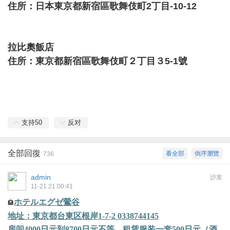
住所：日本東京都新宿區歌舞伎町2丁目-10-12
拉比奧飯店
住所：東京都新宿區歌舞伎町２丁目３5-1號
支持
50
反对
全部回復
看全部
倒序瀏覽
736
admin
沙发
11-21 21:00:41
ホテルエグゼ鶯谷
🏨
地址：東京都台東区根岸
1-7-2 0338744145
房间
4000
日元到
8700
日元不等，租赁服装一套
500
日元（酒