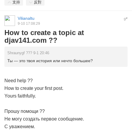
支持
反對
Vilianaltu
#
9
9-10 17:08:29
How to create a topic at
djav141.com ??
Shraunygf ??? 9-1 20:46
Ты — это твоя история или нечто большее?
Need help ??
How to create your first post.
Yours faithfully.
Прошу помощи ??
Не могу создать первое сообщение.
С уважением.