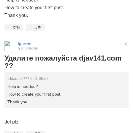
How to create your first post.
Thank you.
支持
反對
Igorrns
#
6
9-2 12:59:58
Удалите пожалуйста djav141.com
??
Eldarato ??? 8-31 06:57
Help is needed?
How to create your first post.
Thank you.
del plz
.