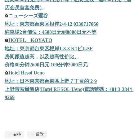
店会员首套免费）
ニューシーズ鶯谷
🏨
地址：東京都台東区根岸
2-4-12 0338717666
駐車場
2
台
價位：
4500
日元到
8000
日元不等
HOTEL
KOYATO
🏨
地址：東京都台東区根岸
1-8-3 K1
ビル
3F
房间颜值超高，以及超高性价比。
价格
80
分钟
2600
日元
100
分钟
2900
日元
Hotel Resol Ueno
🏨
地址：日本東京都台東區上野
7
丁目的
2-9
上野雷索爾飯店
(Hotel RESOL Ueno)
電話號碼：
+81 3-3844-
9269
支持
反對