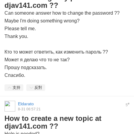
djav141.com ??
Can someone answer how to change the password ??
Maybe I'm doing something wrong?
Please tell me.
Thank you.
Кто то может ответить, как изменить пароль ??
Может я делаю что то не так?
Прошу подсказать.
Спасибо.
支持
反對
Eldarato
#
5
8-31 06:57:21
How to create a new topic at
djav141.com ??
Help is needed?