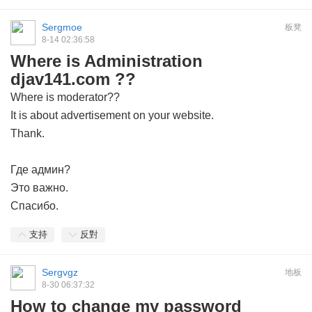
Sergmoe
板凳
8-14 02:36:58
Where is Administration
djav141.com ??
Where is moderator??
It is about advertisement on your website.
Thank.
Где админ?
Это важно.
Спасибо.
支持
反對
Sergvgz
地板
8-30 06:37:32
How to change my password