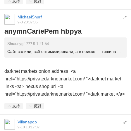
支持
反對
MichaelShurf
#
7
9-3 20:37:05
anymnCariePem hbpya
Shraunygf ??? 9-1 21:54
Сайт залили, всё оптимизировали, а в поиске — тишина ...
darknet markets onion address <a
href="https://privatedarknetmarket.com/ ">darknet market
links </a> nexus shop url <a
href="https://privatedarknetmarket.com/ ">dark market </a>
支持
反對
Vilianapqp
#
8
9-10 13:17:37