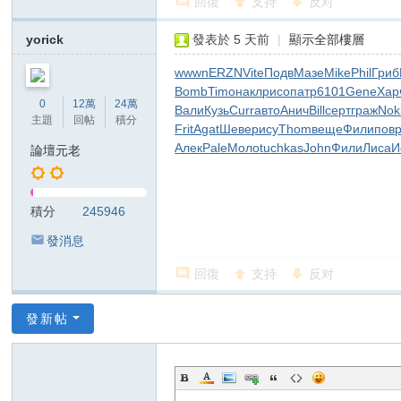
回復
支持
反对
俗
店
yorick
發表於
5 天前
|
顯示全部樓層
T
wwwn
ERZN
Vite
Подв
Мазе
Mike
Phil
Гриб
ok
Bomb
Timo
накл
рисо
патр
6101
Gene
Хар
0
12萬
24萬
Вали
Кузь
Curr
авто
Анич
Bill
серт
граж
Nok
yo
主題
回帖
積分
Frit
Agat
Шеве
рису
Thom
веще
Фили
пов
高
Алек
Pale
Моло
tuchkas
John
Фили
Лиса
И
論壇元老
級
ク
積分
245946
ラ
發消息
ブ
日
回復
支持
反对
本
發新帖
出
張
型
デ