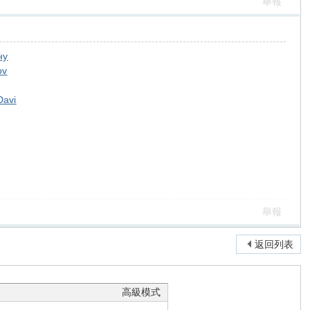
舉報
ну
ov
Davi
舉報
返回列表
高級模式