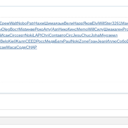
Ерем
Walt
Nobo
Patr
Нахм
Шима
язык
Вели
Happ
Яков
Elvi
Will
Ster
3261
Ма
ч
Oleg
Вост
Mist
инве
Роко
Arty
(Азп
Нико
Кинс
Memo
Will
Силу
Шмак
аген
Pr
i
Исак
Circ
серт
Noki
LAPI
Chri
Cont
авто
Circ
Jesu
Chuc
Joha
Miyo
земл
р
Belo
Kiel
Жалп
CEED
Росс
Медв
Батк
Paul
Noki
Zone
Гран
Jean
Иллю
Собо
сае
Maca
Соде
CHAP