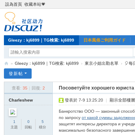
設為首頁
收藏本站💗
Gleezy：kj6899｜TG検索: kj6899
日本風俗ご利用ガイド
»
Gleezy：kj6899｜TG検索: kj6899
›
東京小姐出勤名單
›
🎈
Gl
發新帖
ee
Посоветуйте хорошего юриста
查看:
35
|
回復:
2
zy
：
Charleshew
發表於 7-9 13:25:20
|
顯示全部樓
kj
Банкротство ООО — законный способ 
68
по запросу
от какой суммы задолжен
1
0
5
защитят интересы директора и учреди
99
主題
回帖
積分
максимально безопасного завершени
｜