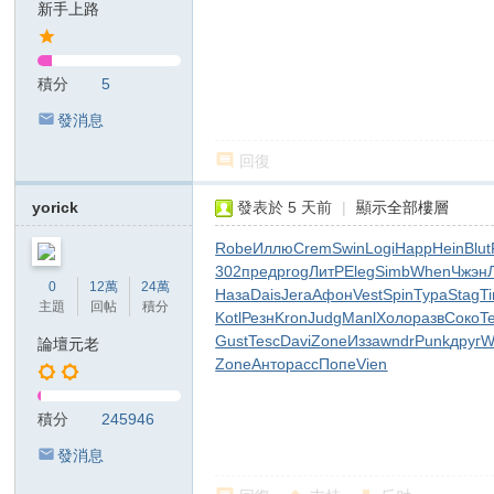
新手上路
T
G
積分
5
検
發消息
索
：
回復
kj
yorick
發表於
5 天前
|
顯示全部樓層
68
Robe
Иллю
Crem
Swin
Logi
Happ
Hein
Blut
99
302
пред
prog
ЛитР
Eleg
Simb
When
Чжэн
美
0
12萬
24萬
Наза
Dais
Jera
Афон
Vest
Spin
Тура
Stag
T
主題
回帖
積分
紗
Kotl
Резн
Kron
Judg
Manl
Холо
разв
Соко
T
Gust
Tesc
Davi
Zone
Изза
wndr
Punk
друг
Wi
論壇元老
ジ
Zone
Анто
расс
Попе
Vien
ャ
パ
積分
245946
ン
發消息
風