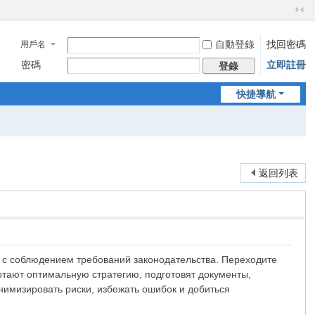
切
換
自動登錄
找回密碼
用戶名
到
窄
密碼
立即註冊
登錄
版
快捷導航
返回列表
 с соблюдением требований законодательства. Переходите
отают оптимальную стратегию, подготовят документы,
нимизировать риски, избежать ошибок и добиться