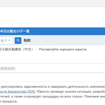
本日出勤女の子一覧
熱搜:
帖子
搜
每日小姐出勤總表（中文）
›
Посоветуйте хорошего юриста
索
[複製鏈接]
層
урегулировать задолженность и завершить деятельность компании
ности банкротство ООО
. Юристы проведут анализ ситуации, разраб
телей, а также сопроводят процедуру на всех этапах. Поможем ми
я процесса.