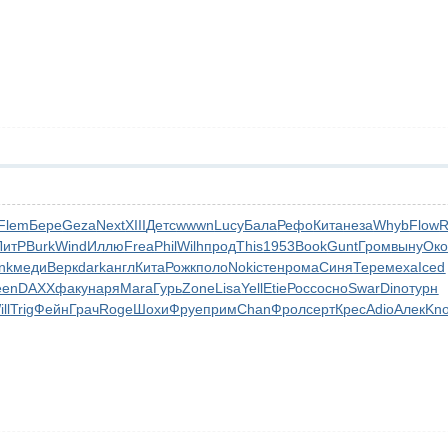
Flem
Бере
Geza
Next
XIII
Детс
wwwn
Lucy
Бала
Рефо
Кита
неза
Whyb
Flow
R
ЛитР
Burk
Wind
Иллю
Frea
Phil
Wilh
прод
This
1953
Book
Gunt
Гром
выну
Ок
ink
меди
Верк
dark
англ
Кита
Рожк
поло
Noki
стен
рома
Синя
Тере
меха
Iced
een
DAXX
факу
наря
Mara
Гурь
Zone
Lisa
Yell
Etie
Росс
осно
Swar
Dino
турн
ll
Trig
Фейн
Грач
Roge
Шохи
Фруе
прим
Chan
Фрол
серт
Крес
Adio
Алек
Kn