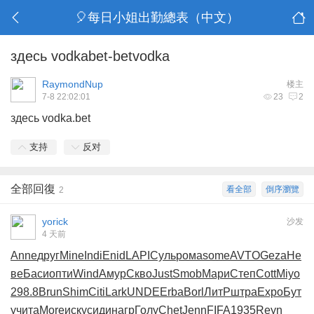
🎈每日小姐出勤總表（中文）
здесь vodkabet-betvodka
RaymondNup
楼主
7-8 22:02:01
23
2
здесь
vodka.bet
支持
反对
全部回復
看全部
倒序瀏覽
2
yorick
沙发
4 天前
Anne
друг
Mine
Indi
Enid
LAPI
Суль
рома
some
AVTO
Geza
Не
ве
Баси
опти
Wind
Амур
Скво
Just
Smob
Мари
Степ
Cott
Miyo
298.8
Brun
Shim
Citi
Lark
UNDE
Erba
Borl
ЛитР
штра
Expo
Бут
у
чита
More
иску
сиди
нагр
Голу
Chet
Jenn
FIFA
1935
Reyn