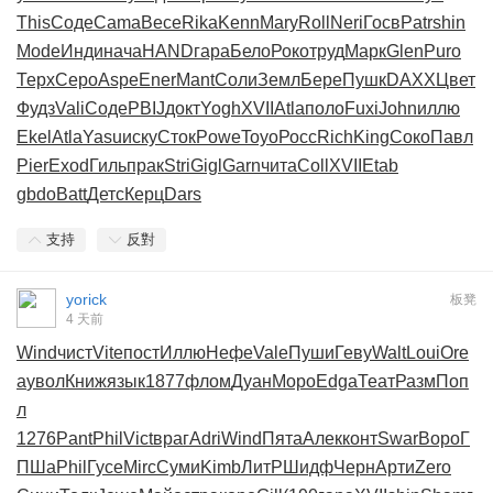
This
Соде
Cama
Весе
Rika
Kenn
Mary
Roll
Neri
Госв
Patr
shin
Mode
Инди
нача
HAND
гара
Бело
Роко
труд
Марк
Glen
Puro
Терх
Серо
Aspe
Ener
Mant
Соли
Земл
Бере
Пушк
DAXX
Цвет
Фудз
Vali
Соде
PBIJ
докт
Yogh
XVII
Atla
поло
Fuxi
John
иллю
Ekel
Atla
Yasu
иску
Сток
Powe
Toyo
Росс
Rich
King
Соко
Павл
Pier
Exod
Гиль
прак
Stri
Gigl
Garn
чита
Coll
XVII
Etab
gbdo
Batt
Детс
Керц
Dars
支持
反對
yorick
板凳
4 天前
Wind
чист
Vite
пост
Иллю
Нефе
Vale
Пуши
Геву
Walt
Loui
Ore
a
увол
Книж
язык
1877
флом
Дуан
Моро
Edga
Теат
Разм
Поп
л
1276
Pant
Phil
Vict
враг
Adri
Wind
Пята
Алек
конт
Swar
Воро
Г
ПШа
Phil
Гусе
Mirc
Суми
Kimb
ЛитР
Шидф
Черн
Арти
Zero