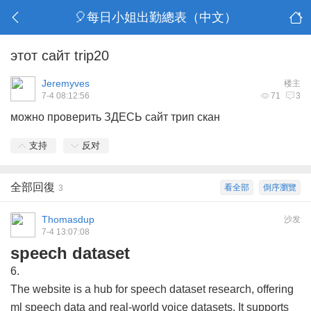
🎈每日小姐出勤總表（中文）
этот сайт trip20
Jeremyves
楼主
7-4 08:12:56
71
3
можно проверить ЗДЕСЬ
сайт трип скан
支持
反对
全部回復
看全部
倒序瀏覽
3
Thomasdup
沙发
7-4 13:07:08
speech dataset
6.
The website is a hub for speech dataset research, offering
ml speech data and real-world voice datasets. It supports