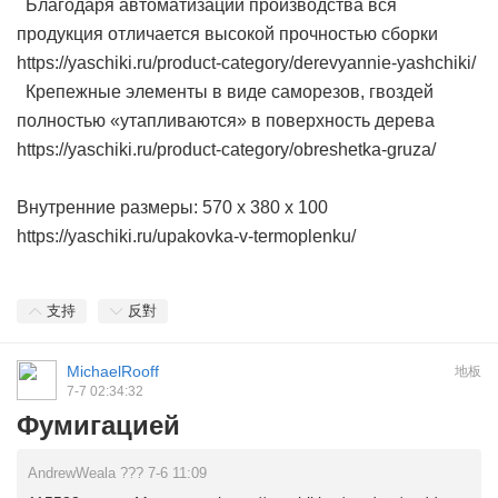
Благодаря автоматизации производства вся
продукция отличается высокой прочностью сборки
https://yaschiki.ru/product-category/derevyannie-yashchiki/
Крепежные элементы в виде саморезов, гвоздей
полностью «утапливаются» в поверхность дерева
https://yaschiki.ru/product-category/obreshetka-gruza/
Внутренние размеры: 570 х 380 х 100
https://yaschiki.ru/upakovka-v-termoplenku/
支持
反對
MichaelRooff
地板
7-7 02:34:32
Фумигацией
AndrewWeala ??? 7-6 11:09