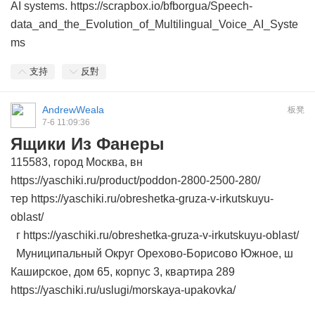
AI systems. https://scrapbox.io/bfborgua/Speech-
data_and_the_Evolution_of_Multilingual_Voice_AI_Syste
ms
支持
反對
AndrewWeala
板凳
7-6 11:09:36
Ящики Из Фанеры
115583, город Москва, вн
https://yaschiki.ru/product/poddon-2800-2500-280/
тер https://yaschiki.ru/obreshetka-gruza-v-irkutskuyu-
oblast/
г https://yaschiki.ru/obreshetka-gruza-v-irkutskuyu-oblast/
Муниципальный Округ Орехово-Борисово Южное, ш
Каширское, дом 65, корпус 3, квартира 289
https://yaschiki.ru/uslugi/morskaya-upakovka/