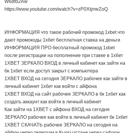
W6dfo2Aw
https://www.youtube.com/watch?v=zP0XtjmeZoQ
ИНФОРМАЦИЯ что такое рабочий промокод 1xbet что
дают промокоды 1хбет бесплатная ставка на деньги
ИНФОРМАЦИЯ ПРО бесплатный промокод 1xbet
после регистрации на пополнение при ставке в 1хбет
1XBET ЗЕРКАЛО ВХОД в личный кабинет как зайти на
бк 1хбет если доступ закрыт с компьютера
1XBET ВХОД на сегодня ЗЕРКАЛО рабочее как зайти в
личный кабинет 1хбет как войти с айфона
1XBET ВХОД на сайт рабочее ЗЕРКАЛО в бк 1хбет как
создать аккаунт как войти в личный кабинет
Как зайти на 1XBET с айфона ВХОД на сегодня
ЗЕРКАЛО рабочее как войти в личный кабинет бк 1хбет
1XBET СКАЧАТЬ рабочее ЗЕРКАЛО на сегодня на
айфон через телеграм в Кыргызстане через сафари