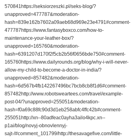
570841https://seksiorzeszki.pl/seks-blog/?
unapproved=477787&moderation-
hash=839e162b7602a09aeb68d969e23e4791#comment-
477787https://www.fantasyboxco.com/how-to-
maintenance-your-leather-box/?
unapproved=165760&moderation-
hash=6391207d170f2f5cb2b56f0656bde750#comment-
165760https://www.dailyrounds.org/blog/why-i-will-never-
allow-my-child-to-become-a-doctor-in-india/?
unapproved=857482&moderation-
hash=6d567b4fb142267496bc7bcb8cb8f1d6#comment-
857482http://www.robotsweartees.com/travel/example-
post-04/?unapproved=255051&moderation-
hash=f0a69c88fc90d3d1eb258abfc4ffc42b#comment-
255051http://xn--80adfeac0ayha3ailo4kpc.xn--
p1ai/blog/novyj-obnovlennyj-
sajt-/#comment_101799/http://thesavagefive.com/little-