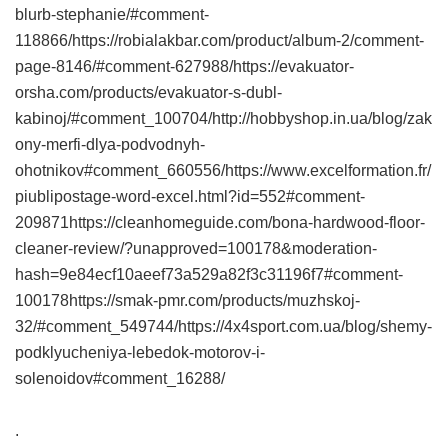
blurb-stephanie/#comment-
118866/https://robialakbar.com/product/album-2/comment-
page-8146/#comment-627988/https://evakuator-
orsha.com/products/evakuator-s-dubl-
kabinoj/#comment_100704/http://hobbyshop.in.ua/blog/zak
ony-merfi-dlya-podvodnyh-
ohotnikov#comment_660556/https://www.excelformation.fr/
piublipostage-word-excel.html?id=552#comment-
209871https://cleanhomeguide.com/bona-hardwood-floor-
cleaner-review/?unapproved=100178&moderation-
hash=9e84ecf10aeef73a529a82f3c31196f7#comment-
100178https://smak-pmr.com/products/muzhskoj-
32/#comment_549744/https://4x4sport.com.ua/blog/shemy-
podklyucheniya-lebedok-motorov-i-
solenoidov#comment_16288/
.