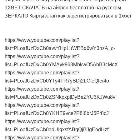
1XBET СКАЧАТЬ на айфон бесплатно на русском
ЗЕРКАЛО Кыргызстан как зарегистрироваться в 1хбет
https://www.youtube.com/playlist?
list=PLoafUzDxCb0avvYHpLuWEBq6wY3nzA_c-
https://www.youtube.com/playlist?
list=PLoafUzDxCb0YMAvk968MbkwO5AbB3cMcX
https://www.youtube.com/playlist?
list=PLoafUzDxCb0YTy4TR7ySDj2LCteQlei4o
https://www.youtube.com/playlist?
list=PLoafUzDxCb0ZSNkpxptDyBeZYU3KJWu8v
https://www.youtube.com/playlist?
list=PLoafUzDxCb0YKHE9vce2P8l8brJ5Fr8cJ
https://www.youtube.com/playlist?
list=PLoafUzDxCb0adUIqxsfABqQjBJgEodHzf
https://www.youtube.com/playlist?