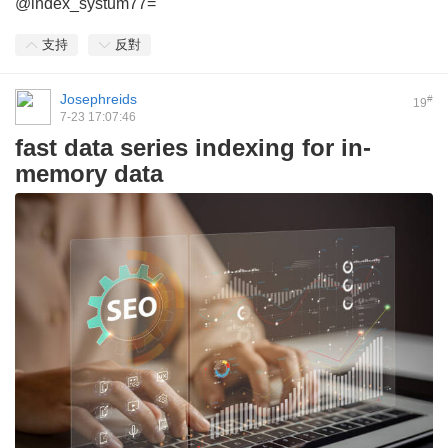
@index_systum77=
支持
反對
Josephreids
#
19
7-23 17:07:46
fast data series indexing for in-
memory data