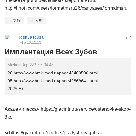
презентаций и рекламных мероприятий.
http://linoit.com/users/formatmsru26/canvases/formatmsru
支持
反對
JoshuaTousa
#
15
7-15 16:12:13
Имплантация Всех Зубов
MichaelDap ??? 7-5 04:48
20 http://www.bmk-med.ru/page43460506.html
05 http://www.bmk-med.ru/page49869641.html
2025 Ек ...
Академическая https://giacintn.ru/service/ustanovka-skob-
3to/
м https://giacintn.ru/doctors/gladysheva-julija-