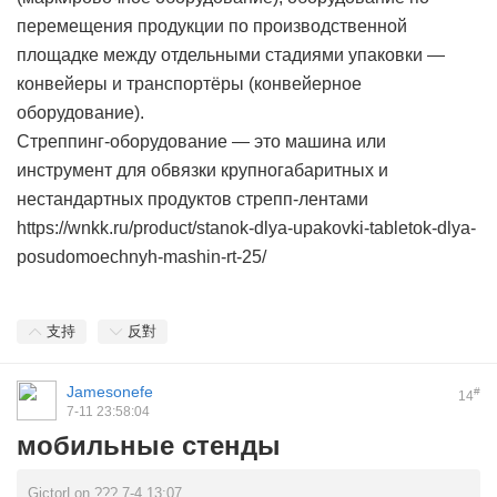
перемещения продукции по производственной
площадке между отдельными стадиями упаковки —
конвейеры и транспортёры (конвейерное
оборудование).
Стреппинг-оборудование — это машина или
инструмент для обвязки крупногабаритных и
нестандартных продуктов стрепп-лентами
https://wnkk.ru/product/stanok-dlya-upakovki-tabletok-dlya-
posudomoechnyh-mashin-rt-25/
支持
反對
Jamesonefe
#
14
7-11 23:58:04
мобильные стенды
GictorLon ??? 7-4 13:07