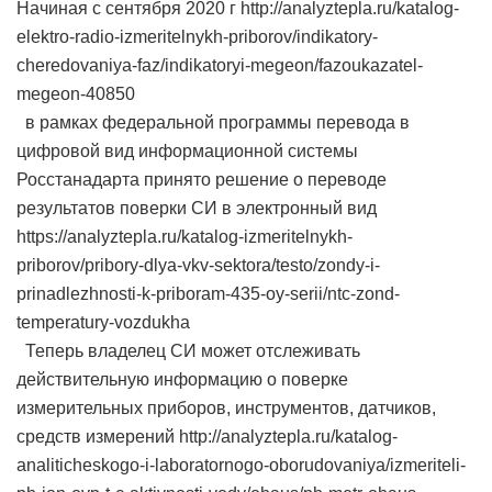
Начиная с сентября 2020 г http://analyztepla.ru/katalog-
elektro-radio-izmeritelnykh-priborov/indikatory-
cheredovaniya-faz/indikatoryi-megeon/fazoukazatel-
megeon-40850
в рамках федеральной программы перевода в
цифровой вид информационной системы
Росстанадарта принято решение о переводе
результатов поверки СИ в электронный вид
https://analyztepla.ru/katalog-izmeritelnykh-
priborov/pribory-dlya-vkv-sektora/testo/zondy-i-
prinadlezhnosti-k-priboram-435-oy-serii/ntc-zond-
temperatury-vozdukha
Теперь владелец СИ может отслеживать
действительную информацию о поверке
измерительных приборов, инструментов, датчиков,
средств измерений http://analyztepla.ru/katalog-
analiticheskogo-i-laboratornogo-oborudovaniya/izmeriteli-