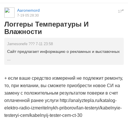
Aaronemord
#
17
7-19 05:28:30
Логгеры Температуры И
Влажности
Jamesonefe ??? 7-11 23:58
Сайт предлагает информацию о рекламных и выставочных
...
+ если ваше средство измерений не подлежит ремонту,
то, при желании, вы сможете приобрести новое СИ на
замену с положительным результатом поверки в счет
оплаченной ранее услуги http://analyztepla.ru/katalog-
elektro-radio-izmeritelnykh-priborov/lan-testeryi/kabelnyie-
testeryi-cem/kabelnyij-tester-cem-ct-30