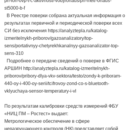
ph-ion-ovp-t-c-aktivnosti-vody/ohaus/ph-metr-ohaus-
st5000-b-f
В Реестре поверки собрана актуальная информация о
результатах первичной и периодической поверки всех
СИ без исключения https://analyztepla.ru/katalog-
izmeritelnykh-priborov/gazoanalizatory/top-
sens/portativnyy-chetyrekhkanalnyy-gazoanalizator-top-
sens-310
Подробнее о передаче сведений о поверке в ФГИС
АРШИН http://analyztepla.ru/katalog-izmeritelnykh-
priborov/pribory-dlya-vkv-sektora/testo/zondy-k-priboram-
440-oy-i-400-oy-serii/tcifrovoy-zond-co-s-bluetooth-
vklyuchaya-sensor-temperatury-i-vl
По результатам калибровки средств измерений ФБУ
«НИЦ ПМ – Ростест» выдает:
Метрологическое обеспечение в сфере
неразрушающего контроля (НК) представляет собой