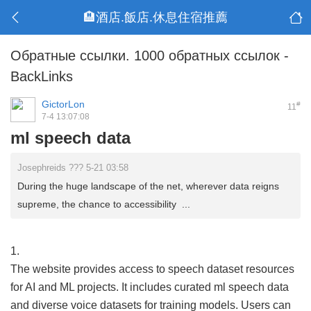
🏨酒店.飯店.休息住宿推薦
Обратные ссылки. 1000 обратных ссылок -
BackLinks
GictorLon
#
11
7-4 13:07:08
ml speech data
Josephreids ??? 5-21 03:58
During the huge landscape of the net, wherever data reigns
supreme, the chance to accessibility ...
1.
The website provides access to speech dataset resources
for AI and ML projects. It includes curated ml speech data
and diverse voice datasets for training models. Users can