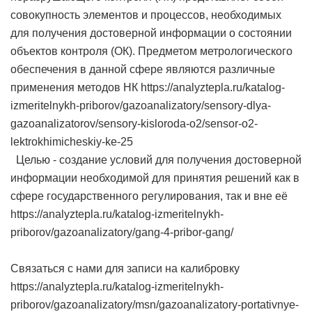
совокупность элементов и процессов, необходимых
для получения достоверной информации о состоянии
объектов контроля (ОК). Предметом метрологического
обеспечения в данной сфере являются различные
применения методов НК https://analyztepla.ru/katalog-
izmeritelnykh-priborov/gazoanalizatory/sensory-dlya-
gazoanalizatorov/sensory-kisloroda-o2/sensor-o2-
lektrokhimicheskiy-ke-25
Целью - создание условий для получения достоверной
информации необходимой для принятия решений как в
сфере государственного регулирования, так и вне её
https://analyztepla.ru/katalog-izmeritelnykh-
priborov/gazoanalizatory/gang-4-pribor-gang/
Связаться с нами для записи на калибровку
https://analyztepla.ru/katalog-izmeritelnykh-
priborov/gazoanalizatory/msn/gazoanalizatory-portativnye-