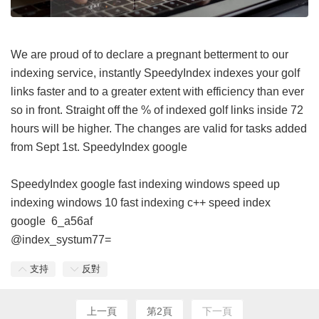
We are proud of to declare a pregnant betterment to our
indexing service, instantly SpeedyIndex indexes your golf
links faster and to a greater extent with efficiency than ever
so in front. Straight off the % of indexed golf links inside 72
hours will be higher. The changes are valid for tasks added
from Sept 1st.
SpeedyIndex google
SpeedyIndex google
fast indexing windows
speed up
indexing windows 10
fast indexing c++
speed index
google
6_a56af
@index_systum77=
支持
反對
上一頁
第2頁
下一頁