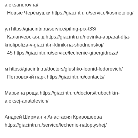
aleksandrovna/
Новые Черёмушки https://giacintn.ru/service/kosmetolog/
ул https://giacintn.ru/service/piling-prx-t33/
Каланчевская, д https://giacintn.ru/novinka-apparat-dlja-
kriolipoliza-v-giacint-n-klinik-na-shodnenskoj/
45 https://giacintn.ru/service/lechenie-gipergidroza/
м https://giacintn.ru/doctors/glushko-leonid-fedorovich/
Петровский парк https://giacintn.ru/contacts/
Марьина роща https://giacintn.ru/doctors/trubochkin-
aleksej-anatolevich/
Андрей Ширман и Анастасия Кривошеева
https://giacintn.ru/service/lechenie-natoptyshej/