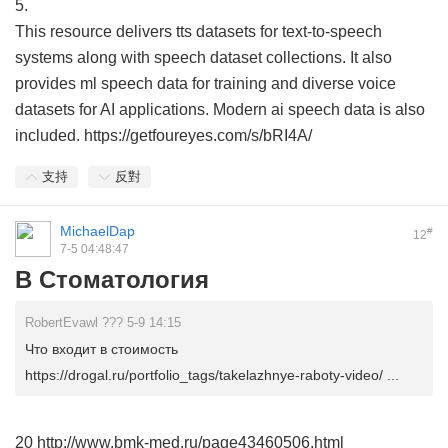
5.
This resource delivers tts datasets for text-to-speech
systems along with speech dataset collections. It also
provides ml speech data for training and diverse voice
datasets for AI applications. Modern ai speech data is also
included. https://getfoureyes.com/s/bRI4A/
支持
反對
MichaelDap
#
12
7-5 04:48:47
В Стоматология
RobertEvawl ??? 5-9 14:15
Что входит в стоимость
https://drogal.ru/portfolio_tags/takelazhnye-raboty-video/ ...
20 http://www.bmk-med.ru/page43460506.html