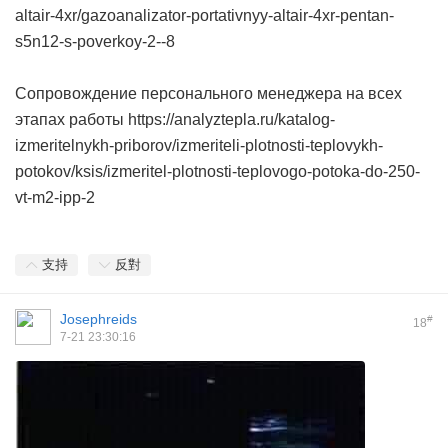
altair-4xr/gazoanalizator-portativnyy-altair-4xr-pentan-
s5n12-s-poverkoy-2--8
Сопровождение персонального менеджера на всех
этапах работы https://analyztepla.ru/katalog-
izmeritelnykh-priborov/izmeriteli-plotnosti-teplovykh-
potokov/ksis/izmeritel-plotnosti-teplovogo-potoka-do-250-
vt-m2-ipp-2
支持
反對
Josephreids
#
18
7-21 23:30:16