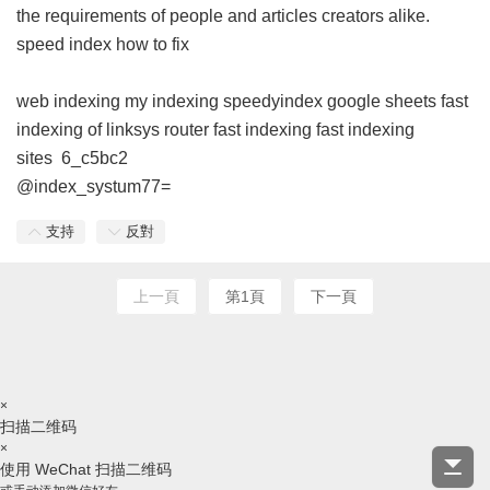
the requirements of people and articles creators alike.
speed index how to fix
web indexing my indexing
speedyindex google sheets
fast
indexing of linksys router
fast indexing
fast indexing
sites
6_c5bc2
@index_systum77=
支持
反對
上一頁
第1頁
下一頁
×
扫描二维码
×
使用 WeChat 扫描二维码