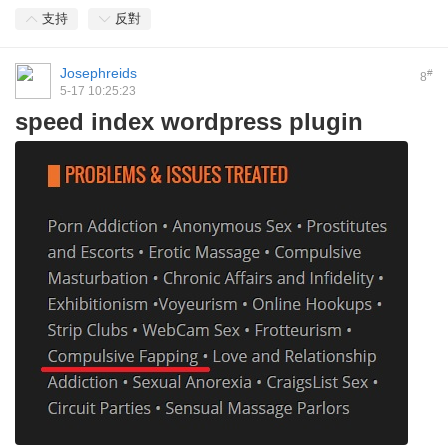
支持
反對
Josephreids
#
8
5-17 10:25:23
speed index wordpress plugin