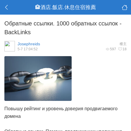
🏨酒店.飯店.休息住宿推薦
Обратные ссылки. 1000 обратных ссылок -
BackLinks
Josephreids
楼主
5-7 17:04:52
597
18
Повышу рейтинг и уровень доверия продвигаемого
домена