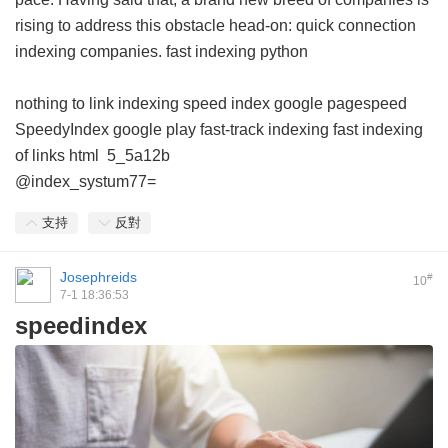
rising to address this obstacle head-on: quick connection
indexing companies.
fast indexing python
nothing to link indexing
speed index google pagespeed
SpeedyIndex google play
fast-track indexing
fast indexing
of links html
5_5a12b
@index_systum77=
支持
反對
Josephreids
#
10
7-1 18:36:53
speedindex