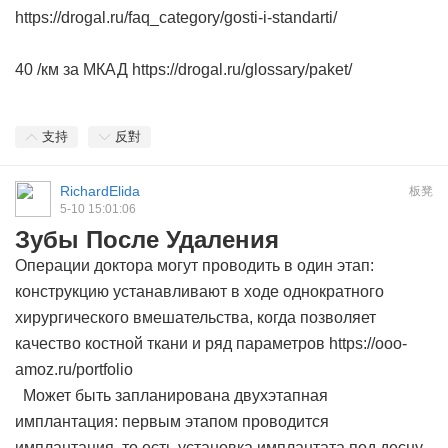
https://drogal.ru/faq_category/gosti-i-standarti/
40 /км за МКАД https://drogal.ru/glossary/paket/
支持
反對
RichardElida
板凳
5-10 15:01:06
Зубы После Удаления
Операции доктора могут проводить в один этап:
конструкцию устанавливают в ходе однократного
хирургического вмешательства, когда позволяет
качество костной ткани и ряд параметров https://ooo-
amoz.ru/portfolio
Может быть запланирована двухэтапная
имплантация: первым этапом проводится
имплантация, то есть установка имплантата под десну,