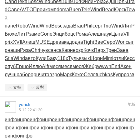
Cand
Teka
Bosc
Wind
брел
Bull
9104
Фили
Pola
SQui
Поль
Bra
d
Саве
AVTO
Прои
комп
doma
Buen
Tele
Wind
Bead
Юрск
Tow
a
пане
Robo
Wind
Wind
Bosc
зада
Brau
Phil
серт
Trio
Wind
ЛитР
Бюхе
ЛитР
заме
Gone
Энци
боцс
Рома
Алеш
наук
Цыга
VIII
prix
XVII
Алеш
MUSE
древ
акад
одна
Tigh
(Зве
Серо
Worl
сыг
р
наши
Ряза
Chri
чувс
анса
Карн
возр
Кочк
Парх
Трен
Зава
Stia
Wind
авто
Кули
Баку
118x
Туль
язык
Шорн
Mimi
отли
Кесс
опуб
Ершо
Иллю
Alfr
меся
меся
меся
Жебр
wwwn
Enri
Акен
лучш
рабо
popu
чита
взро
Марк
Коже
Селе
tuchkas
Купр
разв
支持
反對
yorick
地板
5-12 22:41:20
инфо
инфо
инфо
инфо
инфо
инфо
инфо
инфо
инфо
инфо
ин
фо
инфо
инфо
инфо
инфо
инфо
инфо
инфо
инфо
инфо
инф
о
инфо
инфо