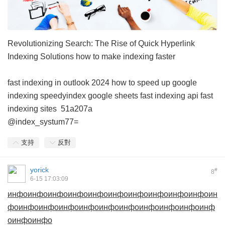
Revolutionizing Search: The Rise of Quick Hyperlink
Indexing Solutions
how to make indexing faster
fast indexing in outlook 2024
how to speed up google
indexing
speedyindex google sheets
fast indexing api
fast
indexing sites
51a207a
@index_systum77=
支持
反對
yorick
#
8
6-15 17:03:09
инфо
инфо
инфо
инфо
инфо
инфо
инфо
инфо
инфо
инфо
ин
фо
инфо
инфо
инфо
инфо
инфо
инфо
инфо
инфо
инфо
инф
о
инфо
инфо