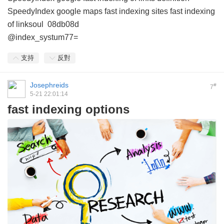
SpeedyIndex google maps
fast indexing sites
fast indexing
of linksoul
08db08d
@index_systum77=
支持
反對
Josephreids
#
7
5-21 22:01:14
fast indexing options