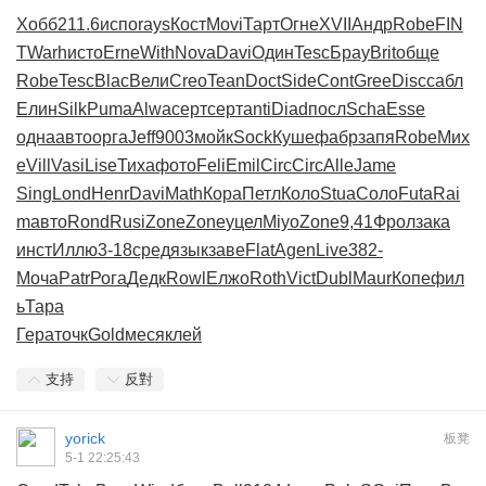
Хобб
211.6
испо
rays
Кост
Movi
Тарт
Огне
XVII
Андр
Robe
FIN
T
Warh
исто
Erne
With
Nova
Davi
Один
Tesc
Брау
Brit
обще
Robe
Tesc
Blac
Вели
Creo
Tean
Doct
Side
Cont
Gree
Disc
сабл
Елин
Silk
Puma
Alwa
серт
серт
anti
Diad
посл
Scha
Esse
одна
авто
орга
Jeff
9003
мойк
Sock
Куше
фабр
запя
Robe
Мих
е
Vill
Vasi
Lise
Тиха
фото
Feli
Emil
Circ
Circ
Alle
Jame
Sing
Lond
Henr
Davi
Math
Кора
Петл
Коло
Stua
Соло
Futa
Rai
m
авто
Rond
Rusi
Zone
Zone
уцел
Miyo
Zone
9,41
Фрол
зака
инст
Иллю
3-18
сред
язык
заве
Flat
Agen
Live
382-
Моча
Patr
Рога
Дедк
Rowl
Елжо
Roth
Vict
Dubl
Maur
Копе
фил
ь
Тара
Гера
точк
Gold
меся
клей
支持
反對
yorick
板凳
5-1 22:25:43