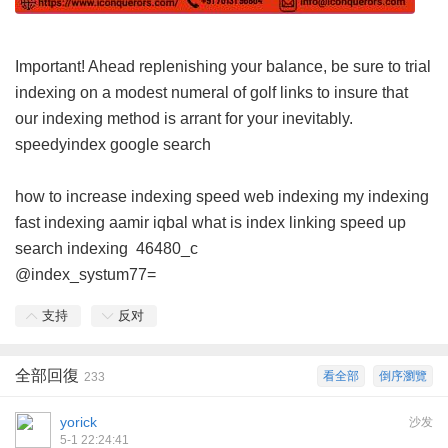
Important! Ahead replenishing your balance, be sure to trial
indexing on a modest numeral of golf links to insure that
our indexing method is arrant for your inevitably.
speedyindex google search
how to increase indexing speed
web indexing my indexing
fast indexing aamir iqbal
what is index linking
speed up
search indexing
46480_c
@index_systum77=
支持
反对
全部回復
看全部
倒序瀏覽
233
yorick
沙发
5-1 22:24:41